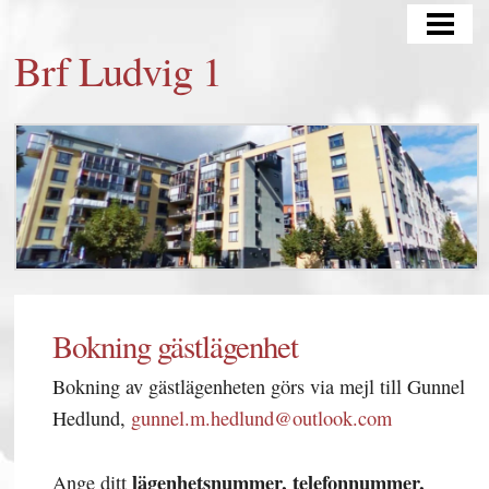
HEM
Brf Ludvig 1
KONTAKT
OM OSS
MÄKLARINFORMATION
FÖR MEDLEMMAR
SENASTE NYTT/AKTUELLT
STYRELSEDOKUMENT
Bokning gästlägenhet
BOKNING GÄSTLÄGENHET
Bokning av gästlägenheten görs via mejl till Gunnel
Hedlund,
gunnel.m.hedlund@outlook.com
lägenhetsnummer, telefonnummer,
Ange ditt