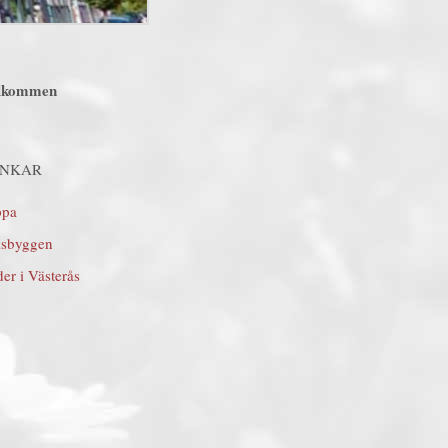
lkommen
ÄNKAR
ppa
ksbyggen
er i Västerås