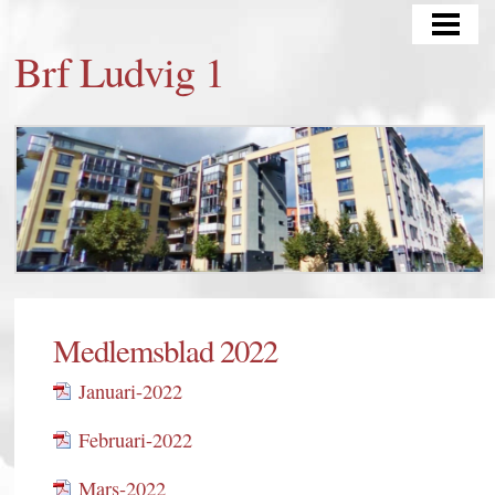
HEM
Brf Ludvig 1
KONTAKT
OM OSS
MÄKLARINFORMATION
FÖR MEDLEMMAR
SENASTE NYTT/AKTUELLT
STYRELSEDOKUMENT
Medlemsblad 2022
BOKNING GÄSTLÄGENHET
Januari-2022
Februari-2022
Mars-2022