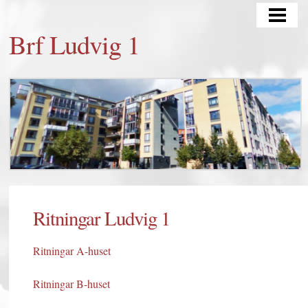
HEM
Brf Ludvig 1
KONTAKT
OM OSS
MÄKLARINFORMATION
FÖR MEDLEMMAR
SENASTE NYTT/AKTUELLT
STYRELSEDOKUMENT
Ritningar Ludvig 1
BOKNING GÄSTLÄGENHET
Ritningar A-huset
Ritningar B-huset