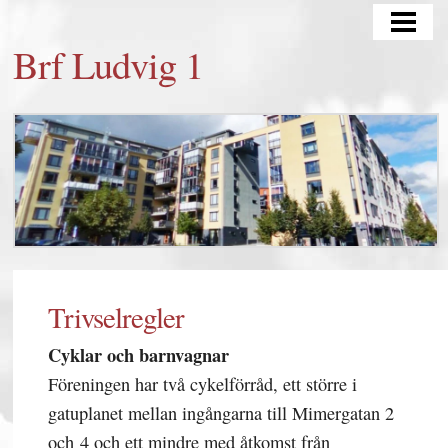
HEM
Brf Ludvig 1
KONTAKT
OM OSS
MÄKLARINFORMATION
FÖR MEDLEMMAR
SENASTE NYTT/AKTUELLT
STYRELSEDOKUMENT
Trivselregler
BOKNING GÄSTLÄGENHET
Cyklar och barnvagnar
Föreningen har två cykelförråd, ett större i
gatuplanet mellan ingångarna till Mimergatan 2
och 4 och ett mindre med åtkomst från